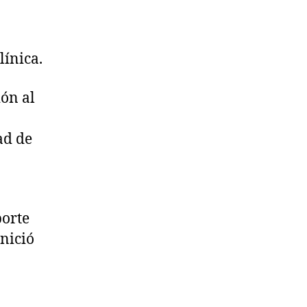
ínica.
ón al
ad de
orte
inició