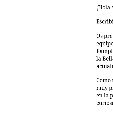
¡Hola 
Escrib
Os pre
equipo
Pamplo
la Bel
actual
Como n
muy pr
en la 
curios